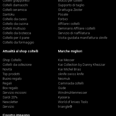
Coltelli giapponesi
Blocco per coltelli
Coltelli damaschi
Supporto di taglio
Coltelli ceramica
Grattugia Zester
Santoku
Posate
Coltello da cuoco
Forbici
Coltello da cucina
Affilare i coltelli
Coltelli multiuso
Seminario Affilare i coltelli
Coltello da bistecca
Servizio di riaffilatura
Coltello per il pane
Visita guidata manifattura sknife
Coltello da formaggio
Attualità al shop coltelli
Marche migliori
Shop Coltello
Kai Messer
Coltelli da collezione
Kai Collection by Danny Khezzar
Novità
Kai Michel Bras
Top prodotti
sknife swiss knife
Buono regalo
Nesmuk
Regali
Caminada coltelli
Box regalo
Güde
Servizio incisioni
Windmühlenmesser
Saldi 20%
Kyocera
Newsletter
World of knives Tools
Servizio
triangle®
Il nostro impegno