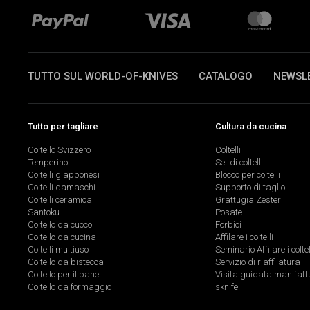
TUTTO SUL WORLD-OF-KNIVES
CATALOGO
NEWSL
Tutto per tagliare
Cultura da cucina
Coltello Svizzero
Coltelli
Temperino
Set di coltelli
Coltelli giapponesi
Blocco per coltelli
Coltelli damaschi
Supporto di taglio
Coltelli ceramica
Grattugia Zester
Santoku
Posate
Coltello da cuoco
Forbici
Coltello da cucina
Affilare i coltelli
Coltelli multiuso
Seminario Affilare i coltel
Coltello da bistecca
Servizio di riaffilatura
Coltello per il pane
Visita guidata manifatt
Coltello da formaggio
sknife