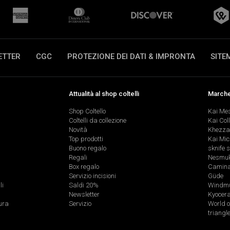
ETTER
CGC
PROTEZIONE DEI DATI & IMPRONTA
SITE
Attualità al shop coltelli
Marche 
Shop Coltello
Kai Me
Coltelli da collezione
Kai Col
Novità
Khezza
Top prodotti
Kai Mic
Buono regalo
sknife 
Regali
Nesmu
Box regalo
Caminad
Servizio incisioni
Güde
li
Saldi 20%
Windmü
Newsletter
Kyocer
ura
Servizio
World o
triangl