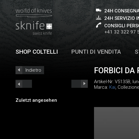
24H CONSEGNA
24H SERVIZIO I
CONSIGLI PERS
+41 32 322 97 
SHOP COLTELLI
PUNTI DI VENDITA
S
FORBICI DA
Indietro
Artikel-Nr:
V5135B
, lu
Marca:
Kai
, Collezion
Zuletzt angesehen