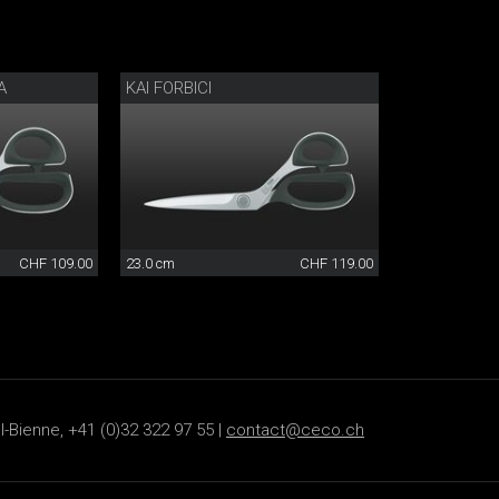
A
KAI FORBICI
CHF 109.00
23.0 cm
CHF 119.00
-Bienne, +41 (0)32 322 97 55 |
contact@ceco.ch