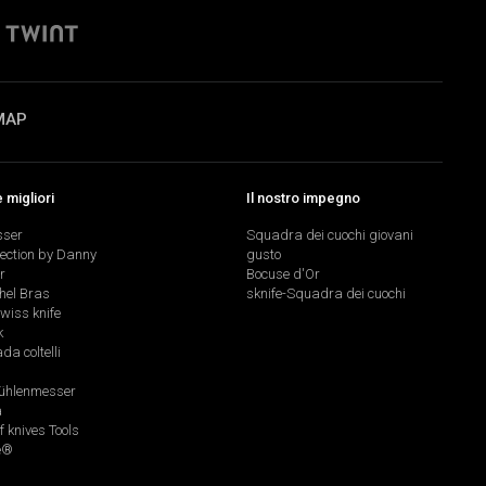
MAP
migliori
Il nostro impegno
sser
Squadra dei cuochi giovani
lection by Danny
gusto
r
Bocuse d'Or
hel Bras
sknife-Squadra dei cuochi
swiss knife
k
a coltelli
hlenmesser
a
f knives Tools
e®