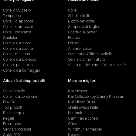
Coltello Svizzero
Coltelli
Temperino
Set di coltelli
Coltelli giapponesi
Blocco per coltelli
Coltelli damaschi
Supporto di taglio
Coltelli ceramica
Grattugia Zester
Santoku
Posate
Coltello da cuoco
Forbici
Coltello da cucina
Affilare i coltelli
Coltelli multiuso
Seminario Affilare i coltelli
Coltello da bistecca
Servizio di riaffilatura
Coltello per il pane
Visita guidata manifattura sknife
Coltello da formaggio
Attualità al shop coltelli
Marche migliori
Shop Coltello
Kai Messer
Coltelli da collezione
Kai Collection by Danny Khezzar
Novità
Kai Michel Bras
Top prodotti
sknife swiss knife
Buono regalo
Nesmuk
Regali
Caminada coltelli
Box regalo
Güde
Servizio incisioni
Windmühlenmesser
Saldi 20%
Kyocera