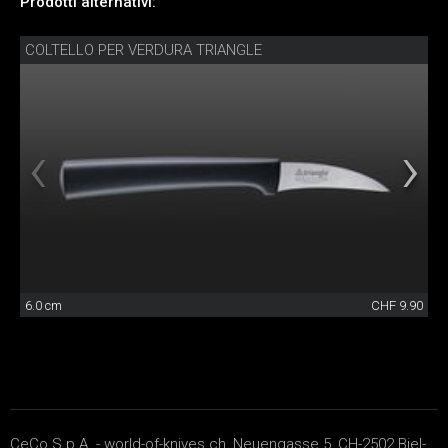
Prodotti alternativi:
COLTELLO PER VERDURA TRIANGLE
6.0 cm
CHF 9.90
CeCo S.p.A. - world-of-knives.ch, Neuengasse 5, CH-2502 Biel-