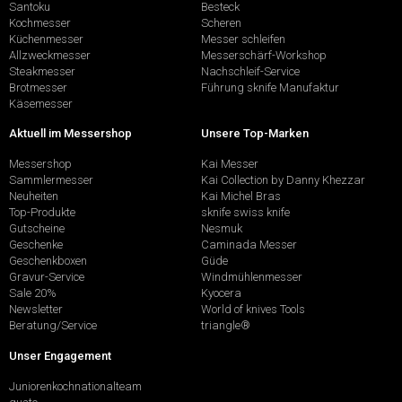
Santoku
Besteck
Kochmesser
Scheren
Küchenmesser
Messer schleifen
Allzweckmesser
Messerschärf-Workshop
Steakmesser
Nachschleif-Service
Brotmesser
Führung sknife Manufaktur
Käsemesser
Aktuell im Messershop
Unsere Top-Marken
Messershop
Kai Messer
Sammlermesser
Kai Collection by Danny Khezzar
Neuheiten
Kai Michel Bras
Top-Produkte
sknife swiss knife
Gutscheine
Nesmuk
Geschenke
Caminada Messer
Geschenkboxen
Güde
Gravur-Service
Windmühlenmesser
Sale 20%
Kyocera
Newsletter
World of knives Tools
Beratung/Service
triangle®
Unser Engagement
Juniorenkochnationalteam