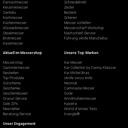
Damastmesser
Schneidebrett
Keramikmesser
Zester
Santoku
Besteck
Kochmesser
Scheren
Küchenmesser
Messer schleifen
Allzweckmesser
Messerschärf-Workshop
Steakmesser
Nachschleif-Service
Brotmesser
Führung sknife Manufaktur
Käsemesser
Aktuell im Messershop
Unsere Top-Marken
Messershop
Kai Messer
Sammlermesser
Kai Collection by Danny Khezzar
Neuheiten
Kai Michel Bras
Top-Produkte
sknife swiss knife
Gutscheine
Nesmuk
Geschenke
Caminada Messer
Geschenkboxen
Güde
Gravur-Service
Windmühlenmesser
Sale 20%
Kyocera
Newsletter
World of knives Tools
Beratung/Service
triangle®
Unser Engagement