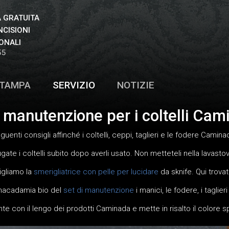
 GRATUITA
NCISIONI
ONALI
55
TAMPA
SERVIZIO
NOTIZIE
i manutenzione per i coltelli Cam
uenti consigli affinché i coltelli, ceppi, taglieri e le fodere Camina
ate i coltelli subito dopo averli usato. Non metteteli nella lavastovi
sigliamo la
smerigliatrice con pelle per lucidare
da sknife. Qui trovat
 macadamia bio del
set di manutenzione
i manici, le fodere, i tagli
con il lengo dei prodotti Caminada e mette in risalto il colore s