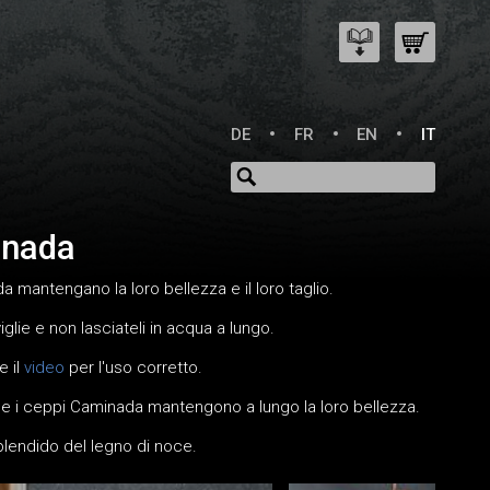
DE
FR
EN
IT
inada
da mantengano la loro bellezza e il loro taglio.
glie e non lasciateli in acqua a lungo.
e il
video
per l'uso corretto.
eri e i ceppi Caminada mantengono a lungo la loro bellezza.
plendido del legno di noce.