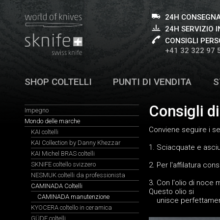
24H CONSEGNA
24H SERVIZIO I
CONSIGLI PERS
+41 32 322 97 
SHOP COLTELLI
PUNTI DI VENDITA
S
Consigli d
Impegno
Mondo delle marche
Conviene seguire i seg
KAI coltelli
KAI Collection by Danny Khezzar
1. Sciacquate e asciug
KAI Michel BRAS coltelli
SKNIFE coltello svizzero
2. Per l'affilatura con
NESMUK coltelli da professionista
3. Con l'olio di noce
CAMINADA Coltelli
Questo olio si
CAMINADA manutenzione
unisce perfettamente 
KYOCERA coltello in ceramica
GÜDE coltelli