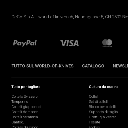
CeCo S.p.A. - world-of-knives.ch, Neuengasse 5, CH-2502 Biel
TUTTO SUL WORLD-OF-KNIVES
CATALOGO
NEWSL
Tutto per tagliare
Cultura da cucina
Coltello Svizzero
Coltelli
Temperino
Set di coltelli
Coltelli giapponesi
Blocco per coltelli
Coltelli damaschi
Supporto di taglio
Coltelli ceramica
Grattugia Zester
Santoku
Posate
Coltello da cuoco
Forbici