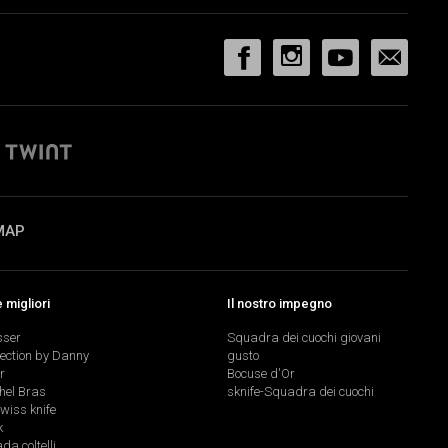
MAP
migliori
Il nostro impegno
sser
Squadra dei cuochi giovani
lection by Danny
gusto
r
Bocuse d'Or
hel Bras
sknife-Squadra dei cuochi
swiss knife
k
a coltelli