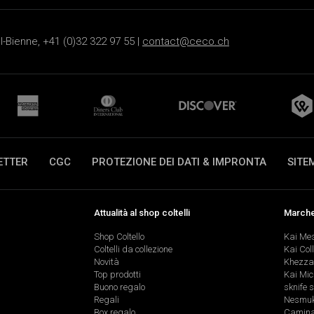
-Bienne, +41 (0)32 322 97 55 |
contact@ceco.ch
ETTER
CGC
PROTEZIONE DEI DATI & IMPRONTA
SITE
Attualità al shop coltelli
Marche 
Shop Coltello
Kai Me
Coltelli da collezione
Kai Col
Novità
Khezza
Top prodotti
Kai Mic
Buono regalo
sknife 
Regali
Nesmu
Box regalo
Caminad