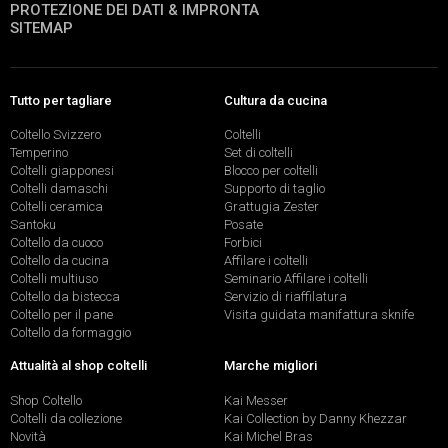
PROTEZIONE DEI DATI & IMPRONTA
SITEMAP
Tutto per tagliare
Cultura da cucina
Coltello Svizzero
Coltelli
Temperino
Set di coltelli
Coltelli giapponesi
Blocco per coltelli
Coltelli damaschi
Supporto di taglio
Coltelli ceramica
Grattugia Zester
Santoku
Posate
Coltello da cuoco
Forbici
Coltello da cucina
Affilare i coltelli
Coltelli multiuso
Seminario Affilare i coltelli
Coltello da bistecca
Servizio di riaffilatura
Coltello per il pane
Visita guidata manifattura sknife
Coltello da formaggio
Attualità al shop coltelli
Marche migliori
Shop Coltello
Kai Messer
Coltelli da collezione
Kai Collection by Danny Khezzar
Novità
Kai Michel Bras