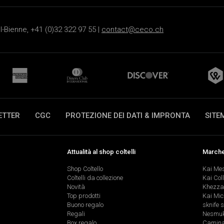
-Bienne, +41 (0)32 322 97 55 |
contact@ceco.ch
ETTER
CGC
PROTEZIONE DEI DATI & IMPRONTA
SITE
Attualità al shop coltelli
Marche 
Shop Coltello
Kai Me
Coltelli da collezione
Kai Col
Novità
Khezza
Top prodotti
Kai Mic
Buono regalo
sknife 
Regali
Nesmu
Box regalo
Caminad