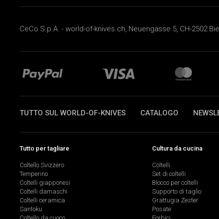
CeCo S.p.A. - world-of-knives.ch, Neuengasse 5, CH-2502 Biel
TUTTO SUL WORLD-OF-KNIVES
CATALOGO
NEWSL
Tutto per tagliare
Cultura da cucina
Coltello Svizzero
Coltelli
Temperino
Set di coltelli
Coltelli giapponesi
Blocco per coltelli
Coltelli damaschi
Supporto di taglio
Coltelli ceramica
Grattugia Zester
Santoku
Posate
Coltello da cuoco
Forbici