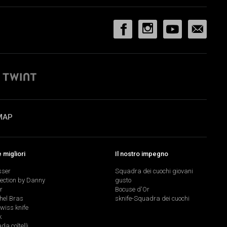
MAP
migliori
Il nostro impegno
sser
Squadra dei cuochi giovani
lection by Danny
gusto
r
Bocuse d'Or
hel Bras
sknife-Squadra dei cuochi
swiss knife
k
a coltelli