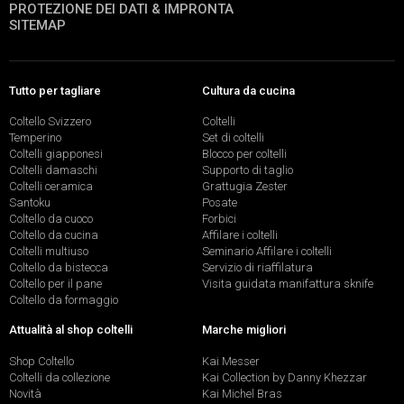
PROTEZIONE DEI DATI & IMPRONTA
SITEMAP
Tutto per tagliare
Cultura da cucina
Coltello Svizzero
Coltelli
Temperino
Set di coltelli
Coltelli giapponesi
Blocco per coltelli
Coltelli damaschi
Supporto di taglio
Coltelli ceramica
Grattugia Zester
Santoku
Posate
Coltello da cuoco
Forbici
Coltello da cucina
Affilare i coltelli
Coltelli multiuso
Seminario Affilare i coltelli
Coltello da bistecca
Servizio di riaffilatura
Coltello per il pane
Visita guidata manifattura sknife
Coltello da formaggio
Attualità al shop coltelli
Marche migliori
Shop Coltello
Kai Messer
Coltelli da collezione
Kai Collection by Danny Khezzar
Novità
Kai Michel Bras