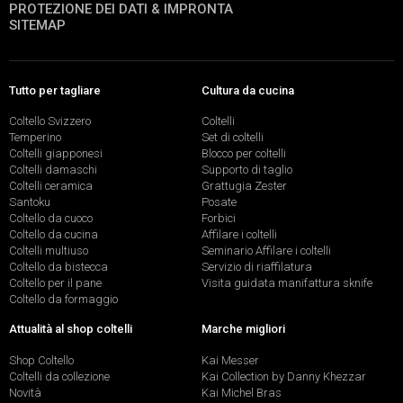
PROTEZIONE DEI DATI & IMPRONTA
SITEMAP
Tutto per tagliare
Cultura da cucina
Coltello Svizzero
Coltelli
Temperino
Set di coltelli
Coltelli giapponesi
Blocco per coltelli
Coltelli damaschi
Supporto di taglio
Coltelli ceramica
Grattugia Zester
Santoku
Posate
Coltello da cuoco
Forbici
Coltello da cucina
Affilare i coltelli
Coltelli multiuso
Seminario Affilare i coltelli
Coltello da bistecca
Servizio di riaffilatura
Coltello per il pane
Visita guidata manifattura sknife
Coltello da formaggio
Attualità al shop coltelli
Marche migliori
Shop Coltello
Kai Messer
Coltelli da collezione
Kai Collection by Danny Khezzar
Novità
Kai Michel Bras