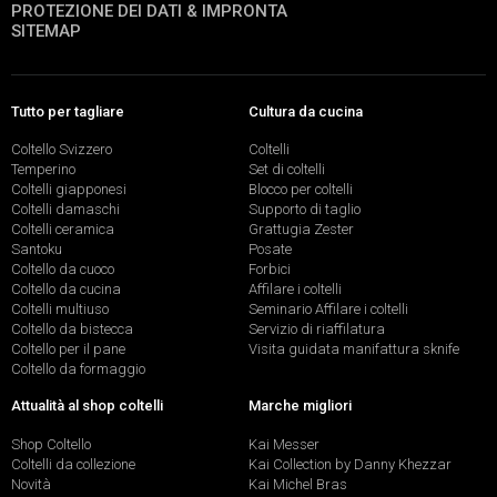
PROTEZIONE DEI DATI & IMPRONTA
SITEMAP
Tutto per tagliare
Cultura da cucina
Coltello Svizzero
Coltelli
Temperino
Set di coltelli
Coltelli giapponesi
Blocco per coltelli
Coltelli damaschi
Supporto di taglio
Coltelli ceramica
Grattugia Zester
Santoku
Posate
Coltello da cuoco
Forbici
Coltello da cucina
Affilare i coltelli
Coltelli multiuso
Seminario Affilare i coltelli
Coltello da bistecca
Servizio di riaffilatura
Coltello per il pane
Visita guidata manifattura sknife
Coltello da formaggio
Attualità al shop coltelli
Marche migliori
Shop Coltello
Kai Messer
Coltelli da collezione
Kai Collection by Danny Khezzar
Novità
Kai Michel Bras