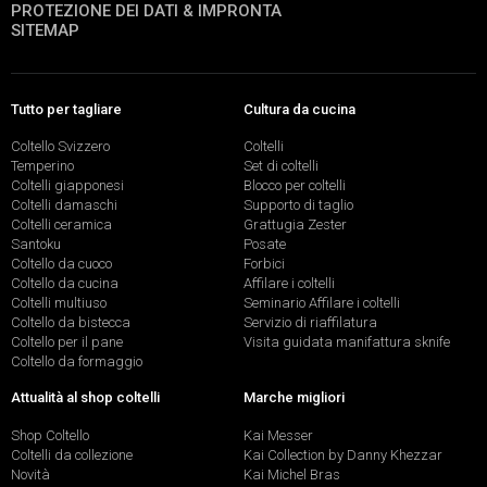
PROTEZIONE DEI DATI & IMPRONTA
SITEMAP
Tutto per tagliare
Cultura da cucina
Coltello Svizzero
Coltelli
Temperino
Set di coltelli
Coltelli giapponesi
Blocco per coltelli
Coltelli damaschi
Supporto di taglio
Coltelli ceramica
Grattugia Zester
Santoku
Posate
Coltello da cuoco
Forbici
Coltello da cucina
Affilare i coltelli
Coltelli multiuso
Seminario Affilare i coltelli
Coltello da bistecca
Servizio di riaffilatura
Coltello per il pane
Visita guidata manifattura sknife
Coltello da formaggio
Attualità al shop coltelli
Marche migliori
Shop Coltello
Kai Messer
Coltelli da collezione
Kai Collection by Danny Khezzar
Novità
Kai Michel Bras