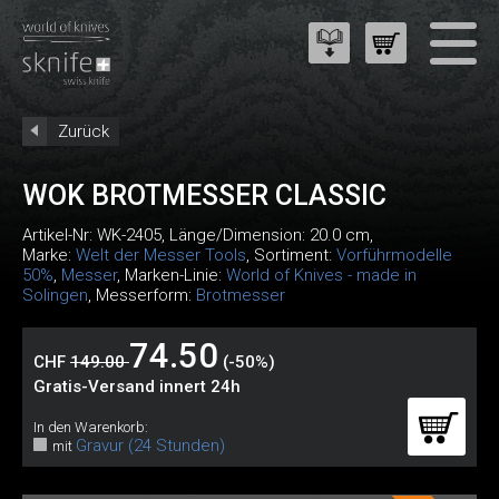
Zurück
WOK BROTMESSER CLASSIC
Artikel-Nr:
WK-2405
, Länge/Dimension: 20.0 cm,
Marke:
Welt der Messer Tools
, Sortiment:
Vorführmodelle
50%
,
Messer
, Marken-Linie:
World of Knives - made in
Solingen
, Messerform:
Brotmesser
74.50
CHF
149.00
(-50%)
Gratis-Versand innert 24h
In den Warenkorb:
Gravur (24 Stunden)
mit