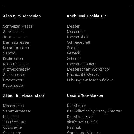
Alles zum Schneiden
Koch- und Tischkultur
Schweizer Messer
Messer
Sackmesser
Messerset
Japanmesser
Messerblock
Damastmesser
Schneidebrett
Keramikmesser
Zester
Santoku
Besteck
Kochmesser
Scheren
Küchenmesser
Messer schleifen
Allzweckmesser
Messerschärf-Workshop
Steakmesser
Nachschleif-Service
Brotmesser
Führung sknife Manufaktur
Käsemesser
Aktuell im Messershop
Unsere Top-Marken
Messershop
Kai Messer
Sammlermesser
Kai Collection by Danny Khezzar
Neuheiten
Kai Michel Bras
Top-Produkte
sknife swiss knife
Gutscheine
Nesmuk
Geschenke
Caminada Messer