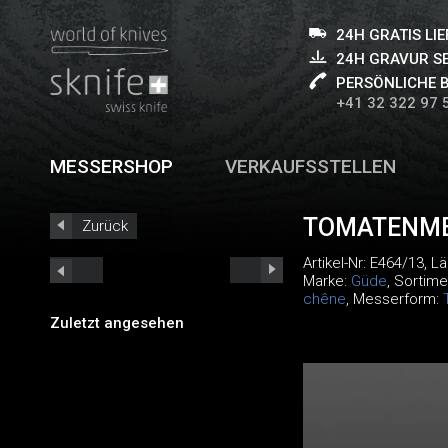
24H GRATIS LI
24H GRAVUR S
PERSÖNLICHE 
+41 32 322 97 
MESSERSHOP
VERKAUFSSTELLEN
TOMATENME
Zurück
Artikel-Nr:
E464/13
, L
Marke:
Güde
, Sortime
chêne
, Messerform:
Zuletzt angesehen