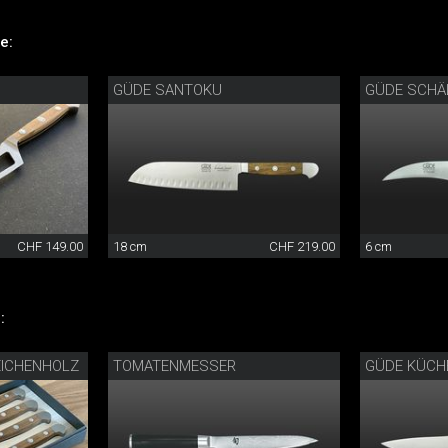
e:
GÜDE SANTOKU
GÜDE SCHÄ
CHF 149.00
18 cm
CHF 219.00
6 cm
:
ICHENHOLZ
TOMATENMESSER
GÜDE KÜCH