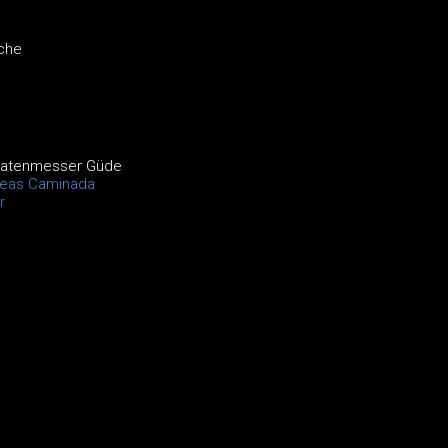
che
matenmesser Güde
eas Caminada
r