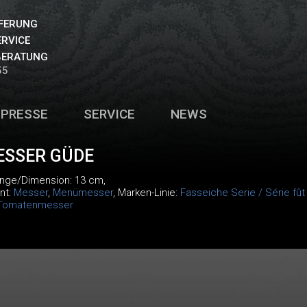
EFERUNG
ERVICE
BERATUNG
55
PRESSE
SERVICE
NEWS
SSER GÜDE
änge/Dimension: 13 cm,
nt:
Messer
,
Menümesser
, Marken-Linie:
Fasseiche Serie / Série fût
Tomatenmesser