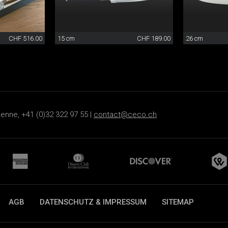
CHF 516.00
15 cm
CHF 189.00
26 cm
ienne, +41 (0)32 322 97 55 |
contact@ceco.ch
AGB
DATENSCHUTZ & IMPRESSUM
SITEMAP