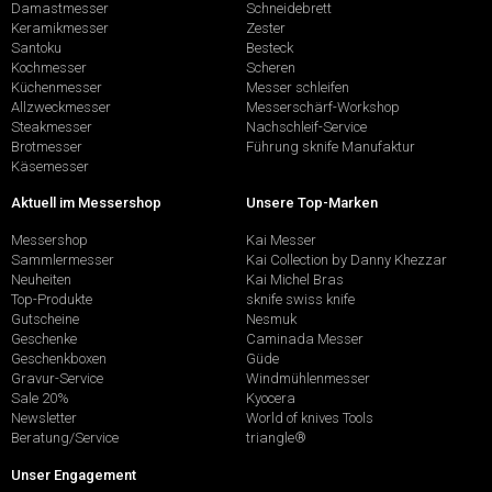
Damastmesser
Schneidebrett
Keramikmesser
Zester
Santoku
Besteck
Kochmesser
Scheren
Küchenmesser
Messer schleifen
Allzweckmesser
Messerschärf-Workshop
Steakmesser
Nachschleif-Service
Brotmesser
Führung sknife Manufaktur
Käsemesser
Aktuell im Messershop
Unsere Top-Marken
Messershop
Kai Messer
Sammlermesser
Kai Collection by Danny Khezzar
Neuheiten
Kai Michel Bras
Top-Produkte
sknife swiss knife
Gutscheine
Nesmuk
Geschenke
Caminada Messer
Geschenkboxen
Güde
Gravur-Service
Windmühlenmesser
Sale 20%
Kyocera
Newsletter
World of knives Tools
Beratung/Service
triangle®
Unser Engagement