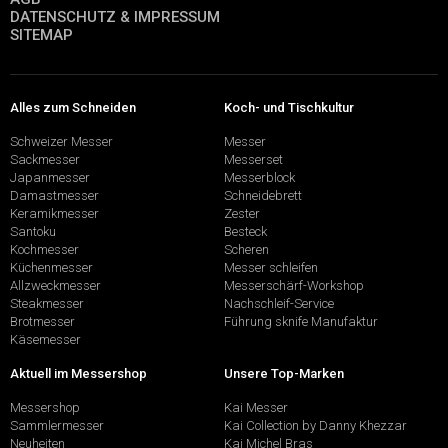
DATENSCHUTZ & IMPRESSUM
SITEMAP
Alles zum Schneiden
Koch- und Tischkultur
Schweizer Messer
Messer
Sackmesser
Messerset
Japanmesser
Messerblock
Damastmesser
Schneidebrett
Keramikmesser
Zester
Santoku
Besteck
Kochmesser
Scheren
Küchenmesser
Messer schleifen
Allzweckmesser
Messerschärf-Workshop
Steakmesser
Nachschleif-Service
Brotmesser
Führung sknife Manufaktur
Käsemesser
Aktuell im Messershop
Unsere Top-Marken
Messershop
Kai Messer
Sammlermesser
Kai Collection by Danny Khezzar
Neuheiten
Kai Michel Bras