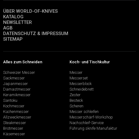
ÜBER WORLD-OF-KNIVES
KATALOG
NEWSLETTER
AGB
DATENSCHUTZ & IMPRESSUM
SITEMAP
Alles zum Schneiden
Koch- und Tischkultur
Schweizer Messer
Messer
Sackmesser
Messerset
Japanmesser
Messerblock
Damastmesser
Schneidebrett
Keramikmesser
Zester
Santoku
Besteck
Kochmesser
Scheren
Küchenmesser
Messer schleifen
Allzweckmesser
Messerschärf-Workshop
Steakmesser
Nachschleif-Service
Brotmesser
Führung sknife Manufaktur
Käsemesser