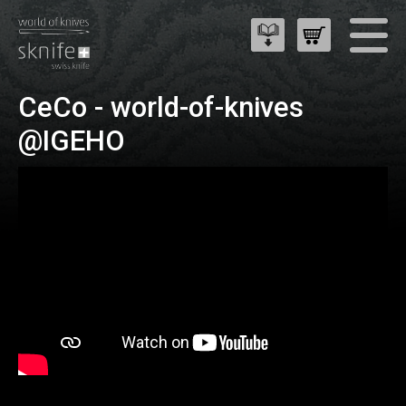
CeCo - world-of-knives
@IGEHO