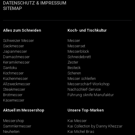
DATENSCHUTZ & IMPRESSUM
SITEMAP
Alles zum Schneiden
Koch- und Tischkultur
Schweizer Messer
Messer
Sackmesser
Messerset
Japanmesser
Messerblock
Damastmesser
Schneidebrett
Keramikmesser
Zester
Santoku
Besteck
Kochmesser
Scheren
Küchenmesser
Messer schleifen
Allzweckmesser
Messerschärf-Workshop
Steakmesser
Nachschleif-Service
Brotmesser
Führung sknife Manufaktur
Käsemesser
Aktuell im Messershop
Unsere Top-Marken
Messershop
Kai Messer
Sammlermesser
Kai Collection by Danny Khezzar
Neuheiten
Kai Michel Bras