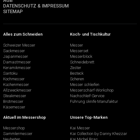
AGB
DATENSCHUTZ & IMPRESSUM
SITEMAP
Alles zum Schneiden
Koch- und Tischkultur
Schweizer Messer
Messer
Sackmesser
Messerset
Japanmesser
Messerblock
Damastmesser
Schneidebrett
Keramikmesser
Zester
Santoku
Besteck
Kochmesser
Scheren
Küchenmesser
Messer schleifen
Allzweckmesser
Messerschärf-Workshop
Steakmesser
Nachschleif-Service
Brotmesser
Führung sknife Manufaktur
Käsemesser
Aktuell im Messershop
Unsere Top-Marken
Messershop
Kai Messer
Sammlermesser
Kai Collection by Danny Khezzar
Neuheiten
Kai Michel Bras