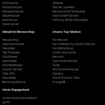
Kochmesser
Scheren
Küchenmesser
Messer schleifen
Allzweckmesser
Messerschärf-Workshop
Steakmesser
Nachschleif-Service
Brotmesser
Führung sknife Manufaktur
Käsemesser
Aktuell im Messershop
Unsere Top-Marken
Messershop
Kai Messer
Sammlermesser
Kai Collection by Danny Khezzar
Neuheiten
Kai Michel Bras
Top-Produkte
sknife swiss knife
Gutscheine
Nesmuk
Geschenke
Caminada Messer
Geschenkboxen
Güde
Gravur-Service
Windmühlenmesser
Sale 20%
Kyocera
Newsletter
World of knives Tools
Beratung/Service
triangle®
Unser Engagement
Juniorenkochnationalteam
gusto