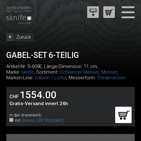
Zurück
GABEL-SET 6-TEILIG
Artikel-Nr:
S-609E
, Länge/Dimension: 11 cm,
Marke:
sknife
, Sortiment:
Schweizer Messer
,
Messer
,
Marken-Linie:
Gabeln / Löffel
, Messerform:
Steakmesser
1554.00
CHF
Gratis-Versand innert 24h
In den Warenkorb:
Gravur (24 Stunden)
mit