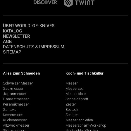
ÜBER WORLD-OF-KNIVES
KATALOG
NEWSLETTER
AGB
DATENSCHUTZ & IMPRESSUM
SITEMAP
Alles zum Schneiden
Koch- und Tischkultur
Schweizer Messer
Messer
Sackmesser
Messerset
Japanmesser
Messerblock
Damastmesser
Schneidebrett
Keramikmesser
Zester
Santoku
Besteck
Kochmesser
Scheren
Küchenmesser
Messer schleifen
Allzweckmesser
Messerschärf-Workshop
Steakmesser
Nachschleif-Service