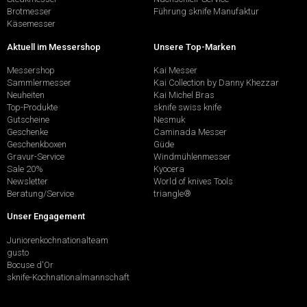
Brotmesser
Führung sknife Manufaktur
Käsemesser
Aktuell im Messershop
Unsere Top-Marken
Messershop
Kai Messer
Sammlermesser
Kai Collection by Danny Khezzar
Neuheiten
Kai Michel Bras
Top-Produkte
sknife swiss knife
Gutscheine
Nesmuk
Geschenke
Caminada Messer
Geschenkboxen
Güde
Gravur-Service
Windmühlenmesser
Sale 20%
Kyocera
Newsletter
World of knives Tools
Beratung/Service
triangle®
Unser Engagement
Juniorenkochnationalteam
gusto
Bocuse d'Or
sknife-Kochnationalmannschaft