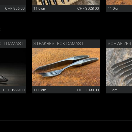
CHF 956.00
11.0 cm
CHF 3028.00
11.0 cm
:
OLLDAMAST
STEAKBESTECK DAMAST
SCHWEIZER
CHF 1999.00
11.0 cm
CHF 1898.00
11 cm