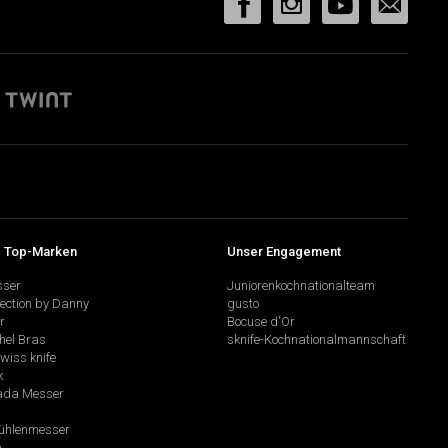
 Top-Marken
Unser Engagement
sser
Juniorenkochnationalteam
lection by Danny
gusto
r
Bocuse d'Or
hel Bras
sknife-Kochnationalmannschaft
swiss knife
k
da Messer
hlenmesser
a