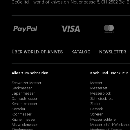
CeCo ltd. - world-of-knives.ch, Neuengasse 5, CH-2502 Biel-B
ÜBER WORLD-OF-KNIVES
KATALOG
NEWSLETTER
Alles zum Schneiden
Koch- und Tischkultur
Schweizer Messer
Messer
Sackmesser
Messerset
Japanmesser
Messerblock
Damastmesser
Schneidebrett
Keramikmesser
Zester
Santoku
Besteck
Kochmesser
Scheren
Küchenmesser
Messer schleifen
Allzweckmesser
Messerschärf-Worksho
Steakmesser
Nachschleif-Service