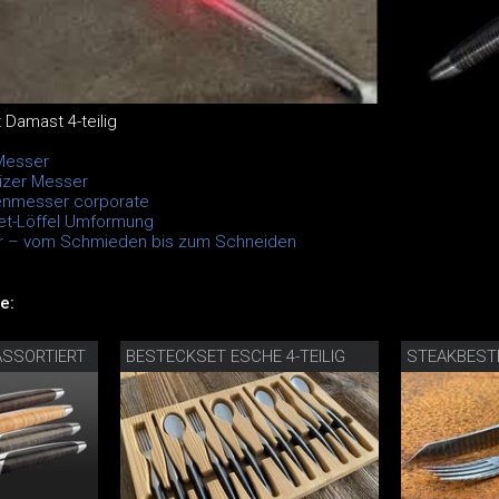
Damast 4-teilig
Messer
izer Messer
enmesser corporate
et-Löffel Umformung
er – vom Schmieden bis zum Schneiden
e:
SSORTIERT
BESTECKSET ESCHE 4-TEILIG
STEAKBEST