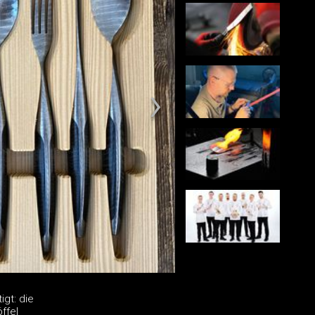
igt: die
ffel