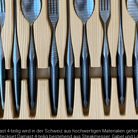
 4-teilig wird in der Schweiz aus hochwertigen Materialien gefert
teckset Damast 4-teilig bestehend aus Steakmesser, Gabel und Lö