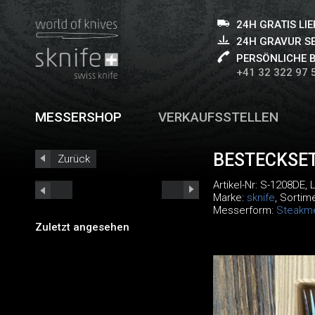
24H GRATIS LI
24H GRAVUR S
PERSÖNLICHE 
+41 32 322 97 
MESSERSHOP
VERKAUFSSTELLEN
BESTECKSET
Zurück
Artikel-Nr:
S-1208DE
, 
Marke:
sknife
, Sortim
Messerform:
Steakm
Zuletzt angesehen