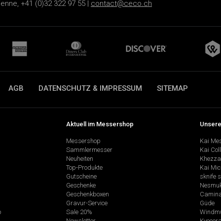
ienne, +41 (0)32 322 97 55 |
contact@ceco.ch
AGB
DATENSCHUTZ & IMPRESSUM
SITEMAP
Aktuell im Messershop
Unsere
Messershop
Kai Me
Sammlermesser
Kai Col
Neuheiten
Khezza
Top-Produkte
Kai Mic
Gutscheine
sknife 
Geschenke
Nesmu
Geschenkboxen
Camina
Gravur-Service
Güde
p
Sale 20%
Windmü
Newsletter
Kyocer