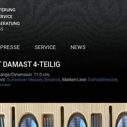
EFERUNG
ERVICE
BERATUNG
55
PRESSE
SERVICE
NEWS
 DAMAST 4-TEILIG
Länge/Dimension: 11.0 cm,
ent:
Schweizer Messer
,
Besteck
, Marken-Linie:
Damastmesser
,
esser