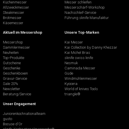
Küchenmesser
Messer schleifen
Allzweckmesser
Messerschärf-Workshop
Steakmesser
Nachschleif-Service
Brotmesser
Führung sknife Manufaktur
Käsemesser
Aktuell im Messershop
Unsere Top-Marken
Messershop
Kai Messer
Sammlermesser
Kai Collection by Danny Khezzar
Neuheiten
Kai Michel Bras
Top-Produkte
sknife swiss knife
Gutscheine
Nesmuk
Geschenke
Caminada Messer
Geschenkboxen
Güde
Gravur-Service
Windmühlenmesser
Sale 20%
Kyocera
Newsletter
World of knives Tools
Beratung/Service
triangle®
Unser Engagement
Juniorenkochnationalteam
gusto
Bocuse d'Or