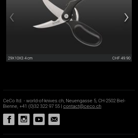
29X10X3.4 cm
CHF 49.90
CeCo ltd. - world-of-knives.ch, Neuengasse 5, CH-2502 Biel-
Bienne, +41 (0)32 322 97 55 |
contact@ceco.ch