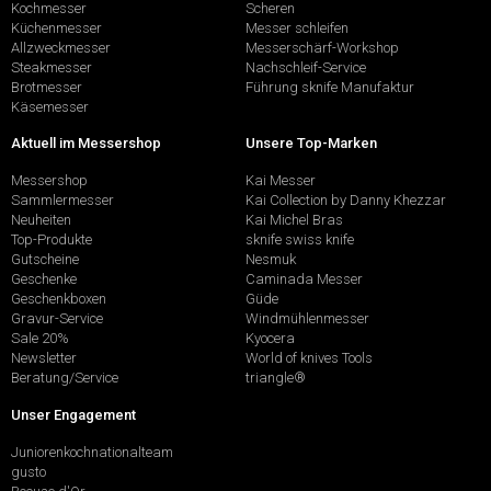
Kochmesser
Scheren
Küchenmesser
Messer schleifen
Allzweckmesser
Messerschärf-Workshop
Steakmesser
Nachschleif-Service
Brotmesser
Führung sknife Manufaktur
Käsemesser
Aktuell im Messershop
Unsere Top-Marken
Messershop
Kai Messer
Sammlermesser
Kai Collection by Danny Khezzar
Neuheiten
Kai Michel Bras
Top-Produkte
sknife swiss knife
Gutscheine
Nesmuk
Geschenke
Caminada Messer
Geschenkboxen
Güde
Gravur-Service
Windmühlenmesser
Sale 20%
Kyocera
Newsletter
World of knives Tools
Beratung/Service
triangle®
Unser Engagement
Juniorenkochnationalteam
gusto