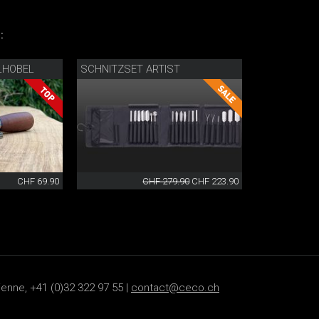
:
LHOBEL
SCHNITZSET ARTIST
CHF 69.90
CHF 279.90
CHF 223.90
ienne, +41 (0)32 322 97 55 |
contact@ceco.ch