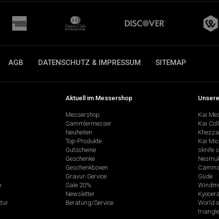
AGB
DATENSCHUTZ & IMPRESSUM
SITEMAP
Aktuell im Messershop
Unsere
Messershop
Kai Me
Sammlermesser
Kai Col
Neuheiten
Khezza
Top-Produkte
Kai Mic
Gutscheine
sknife 
Geschenke
Nesmu
Geschenkboxen
Camina
Gravur-Service
Güde
p
Sale 20%
Windmü
Newsletter
Kyocer
tur
Beratung/Service
World o
triangl