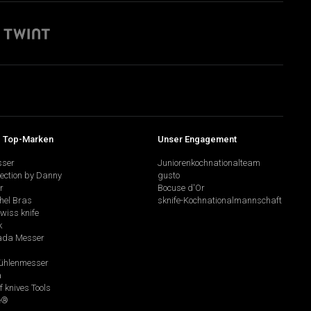
 Top-Marken
Unser Engagement
sser
Juniorenkochnationalteam
lection by Danny
gusto
r
Bocuse d'Or
hel Bras
sknife-Kochnationalmannschaft
swiss knife
k
da Messer
hlenmesser
a
f knives Tools
e®