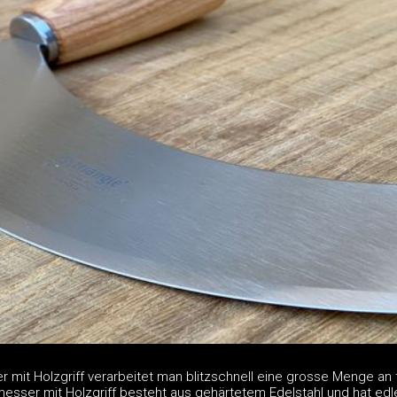
mit Holzgriff verarbeitet man blitzschnell eine grosse Menge an 
esser mit Holzgriff besteht aus gehärtetem Edelstahl und hat edle