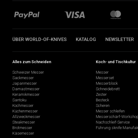
ÜBER WORLD-OF-KNIVES
KATALOG
NEWSLETTER
Alles zum Schneiden
Koch- und Tischkultur
Schweizer Messer
Messer
Sackmesser
Messerset
Japanmesser
Messerblock
Damastmesser
Schneidebrett
Keramikmesser
Zester
Santoku
Besteck
Kochmesser
Scheren
Küchenmesser
Messer schleifen
Allzweckmesser
Messerschärf-Worksho
Steakmesser
Nachschleif-Service
Brotmesser
Führung sknife Manufak
Käsemesser