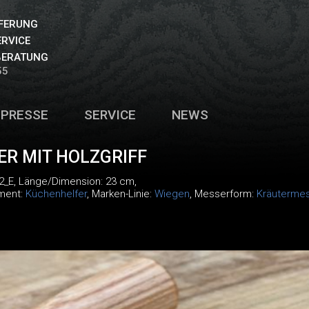
EFERUNG
ERVICE
BERATUNG
55
PRESSE
SERVICE
NEWS
R MIT HOLZGRIFF
2_E
, Länge/Dimension: 23 cm,
iment:
Küchenhelfer
, Marken-Linie:
Wiegen
, Messerform:
Kräuterme