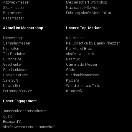
Allzweckmesser
Messerschärf-Workshop
Steakmesser
Nachschleif-Service
Brotmesser
Führung sknife Manufaktur
Käsemesser
Aktuell im Messershop
Unsere Top-Marken
Messershop
Kai Messer
Sammlermesser
Kai Collection by Danny Khezzar
Neuheiten
Kai Michel Bras
Top-Produkte
sknife swiss knife
Gutscheine
Nesmuk
Geschenke
Caminada Messer
Geschenkboxen
Güde
Gravur-Service
Windmühlenmesser
Sale 20%
Kyocera
Newsletter
World of knives Tools
Beratung/Service
triangle®
Unser Engagement
Juniorenkochnationalteam
gusto
Bocuse d'Or
sknife-Kochnationalmannschaft