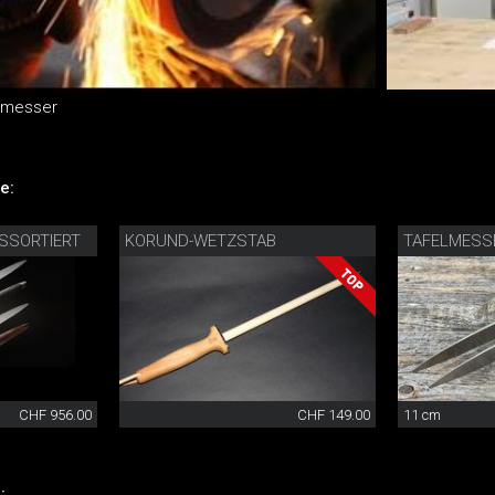
elmesser
e:
SSORTIERT
KORUND-WETZSTAB
TAFELMESS
CHF 956.00
CHF 149.00
11 cm
: