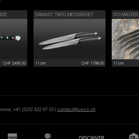
ÜDE
DAMAST TAFELMESSERSET
SCHWEIZER
CHF 2490.00
11 cm
CHF 1798.00
11 cm
ienne, +41 (0)32 322 97 55 |
contact@ceco.ch