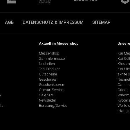
AGB
DATENSCHUTZ & IMPRESSUM
SITEMAP
Aktuell im Messershop
Unsere
Messershop
Kai Me
Sammlermesser
Kai Col
Neuheiten
Khezza
Top-Produkte
Kai Mic
Gutscheine
sknife 
Geschenke
Nesmu
Geschenkboxen
Camina
Gravur-Service
Güde
p
Sale 20%
Windmü
Newsletter
Kyocer
tur
Beratung/Service
World o
triangl