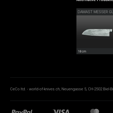
DAMAST MESSER G
18 cm
CeCo ltd. - world-of-knives.ch, Neuengasse 5, CH-2502 Biel-B