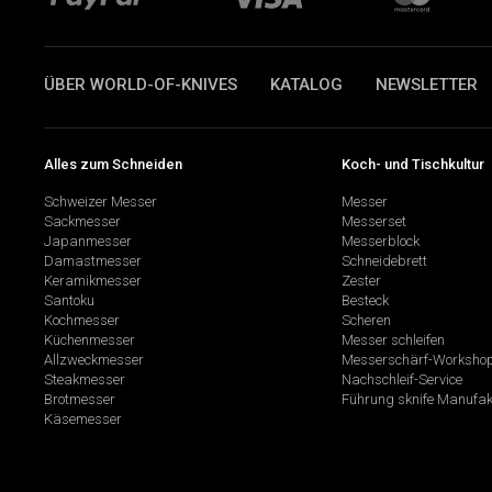
ÜBER WORLD-OF-KNIVES
KATALOG
NEWSLETTER
Alles zum Schneiden
Koch- und Tischkultur
Schweizer Messer
Messer
Sackmesser
Messerset
Japanmesser
Messerblock
Damastmesser
Schneidebrett
Keramikmesser
Zester
Santoku
Besteck
Kochmesser
Scheren
Küchenmesser
Messer schleifen
Allzweckmesser
Messerschärf-Worksho
Steakmesser
Nachschleif-Service
Brotmesser
Führung sknife Manufak
Käsemesser