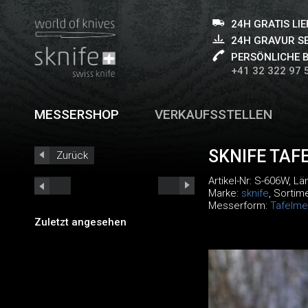
24H GRATIS LI
24H GRAVUR S
PERSÖNLICHE 
+41 32 322 97 
MESSERSHOP
VERKAUFSSTELLEN
SKNIFE TAF
Zurück
Artikel-Nr:
S-606W
, L
Marke:
sknife
, Sortim
Messerform:
Tafelme
Zuletzt angesehen