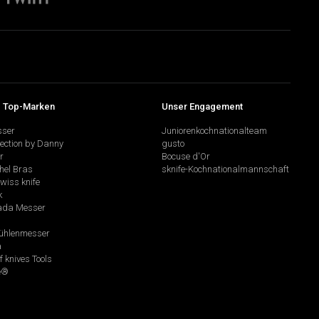
 Top-Marken
Unser Engagement
sser
Juniorenkochnationalteam
lection by Danny
gusto
r
Bocuse d'Or
hel Bras
sknife-Kochnationalmannschaft
swiss knife
k
da Messer
hlenmesser
a
f knives Tools
e®