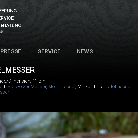
EFERUNG
ERVICE
BERATUNG
55
PRESSE
SERVICE
NEWS
ELMESSER
änge/Dimension: 11 cm,
ent:
Schweizer Messer
,
Menümesser
, Marken-Linie:
Tafelmesser
,
sser