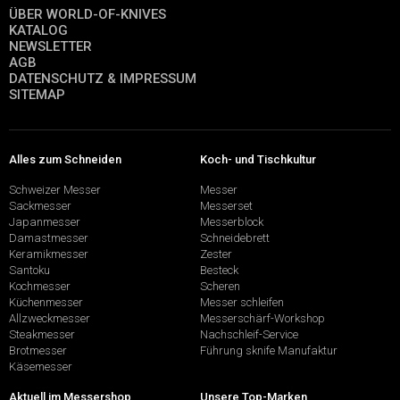
ÜBER WORLD-OF-KNIVES
KATALOG
NEWSLETTER
AGB
DATENSCHUTZ & IMPRESSUM
SITEMAP
Alles zum Schneiden
Koch- und Tischkultur
Schweizer Messer
Messer
Sackmesser
Messerset
Japanmesser
Messerblock
Damastmesser
Schneidebrett
Keramikmesser
Zester
Santoku
Besteck
Kochmesser
Scheren
Küchenmesser
Messer schleifen
Allzweckmesser
Messerschärf-Workshop
Steakmesser
Nachschleif-Service
Brotmesser
Führung sknife Manufaktur
Käsemesser
Aktuell im Messershop
Unsere Top-Marken