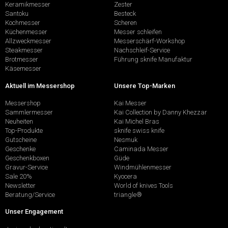
Keramikmesser
Zester
Santoku
Besteck
Kochmesser
Scheren
Küchenmesser
Messer schleifen
Allzweckmesser
Messerschärf-Workshop
Steakmesser
Nachschleif-Service
Brotmesser
Führung sknife Manufaktur
Käsemesser
Aktuell im Messershop
Unsere Top-Marken
Messershop
Kai Messer
Sammlermesser
Kai Collection by Danny Khezzar
Neuheiten
Kai Michel Bras
Top-Produkte
sknife swiss knife
Gutscheine
Nesmuk
Geschenke
Caminada Messer
Geschenkboxen
Güde
Gravur-Service
Windmühlenmesser
Sale 20%
Kyocera
Newsletter
World of knives Tools
Beratung/Service
triangle®
Unser Engagement