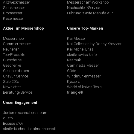
Allzweckmesser
Messerschärf-Workshop
Steakmesser
Nachschleif-Service
Brotmesser
Führung sknife Manufaktur
Käsemesser
Aktuell im Messershop
Unsere Top-Marken
Messershop
Kai Messer
Sammlermesser
Kai Collection by Danny Khezzar
Neuheiten
Kai Michel Bras
Top-Produkte
sknife swiss knife
Gutscheine
Nesmuk
Geschenke
Caminada Messer
Geschenkboxen
Güde
Gravur-Service
Windmühlenmesser
Sale 20%
Kyocera
Newsletter
World of knives Tools
Beratung/Service
triangle®
Unser Engagement
Juniorenkochnationalteam
gusto
Bocuse d'Or
sknife-Kochnationalmannschaft