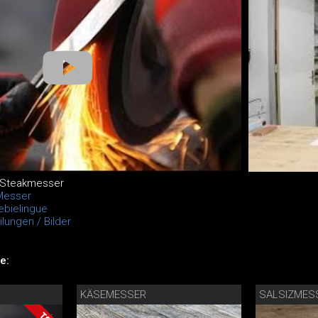
 Steakmesser
Messer
ebielingue
lungen / Bilder
e:
KÄSEMESSER
SALSIZMES