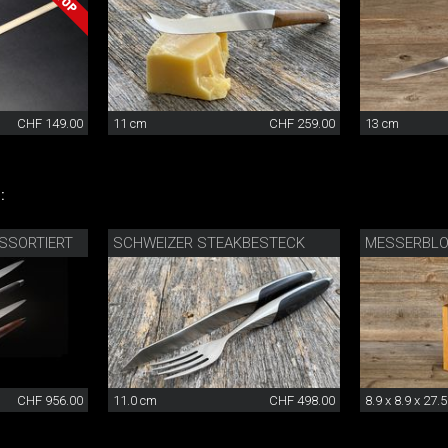
CHF 149.00
11 cm
CHF 259.00
13 cm
:
SSORTIERT
SCHWEIZER STEAKBESTECK
MESSERBLO
CHF 956.00
11.0 cm
CHF 498.00
8.9 x 8.9 x 27.