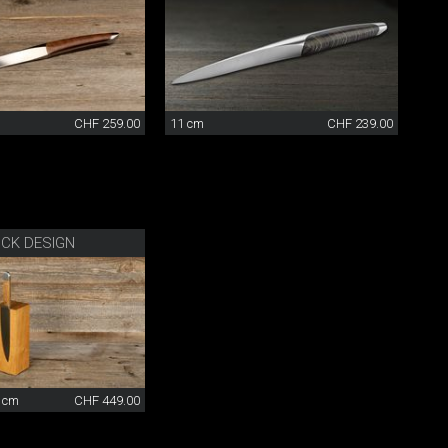
CHF 259.00
11 cm
CHF 239.00
CK DESIGN
5 cm
CHF 449.00