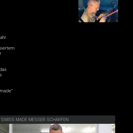
ahl
isiertem
r
 das
s
s made"
E SWISS MADE MESSER SCHÄRFEN