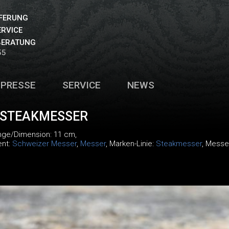
EFERUNG
ERVICE
BERATUNG
55
PRESSE
SERVICE
NEWS
 STEAKMESSER
änge/Dimension: 11 cm,
ent:
Schweizer Messer
,
Messer
, Marken-Linie:
Steakmesser
, Messe