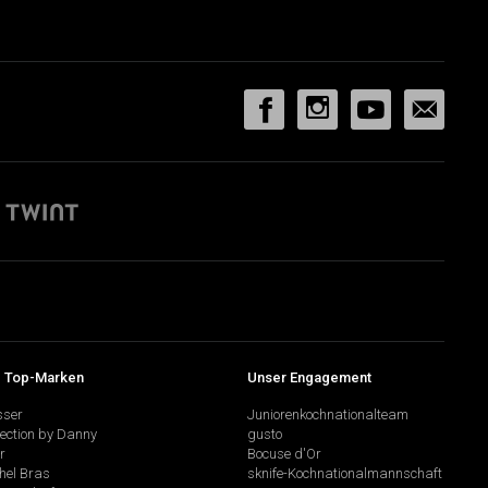
 Top-Marken
Unser Engagement
sser
Juniorenkochnationalteam
lection by Danny
gusto
r
Bocuse d'Or
hel Bras
sknife-Kochnationalmannschaft