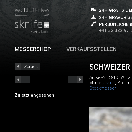
24H GRATIS LI
24H GRAVUR S
PERSÖNLICHE 
+41 32 322 97 
MESSERSHOP
VERKAUFSSTELLEN
SCHWEIZER
Zurück
Artikel-Nr:
S-101W
, L
Marke:
sknife
, Sortim
Steakmesser
Zuletzt angesehen