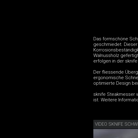
Das formschöne Schw
geschmiedet. Dieser 
Korrosionsbeständigke
Walnussholz gefertig
erfolgen in der sknif
Der fliessende Überg
ergonomische Schnei
optimierte Design be
sknife Steakmesser we
ist. Weitere Informat
VIDEO SKNIFE SCHW