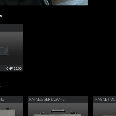
e:
CHF 25.00
:
HE
KAI MESSERTASCHE