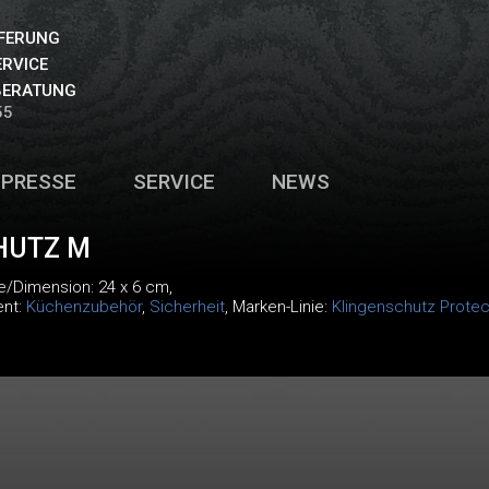
EFERUNG
ERVICE
BERATUNG
55
PRESSE
SERVICE
NEWS
HUTZ M
e/Dimension: 24 x 6 cm,
ent:
Küchenzubehör
,
Sicherheit
, Marken-Linie:
Klingenschutz Protec