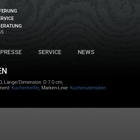
EFERUNG
ERVICE
BERATUNG
55
PRESSE
SERVICE
NEWS
EN
0
, Länge/Dimension: D 7.0 cm,
iment:
Küchenhelfer
, Marken-Linie:
Küchenutensilien