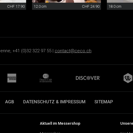
CHF 17.90
12.0 cm
CHF 24.90
18.0 cm
ienne, +41 (0)32 322 97 55 |
contact@ceco.ch
AGB
DATENSCHUTZ & IMPRESSUM
SITEMAP
Aktuell im Messershop
Unsere