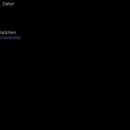
n. Daher
grädchen
chenhelfer