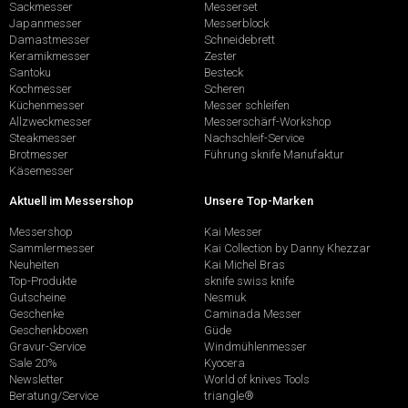
Sackmesser
Messerset
Japanmesser
Messerblock
Damastmesser
Schneidebrett
Keramikmesser
Zester
Santoku
Besteck
Kochmesser
Scheren
Küchenmesser
Messer schleifen
Allzweckmesser
Messerschärf-Workshop
Steakmesser
Nachschleif-Service
Brotmesser
Führung sknife Manufaktur
Käsemesser
Aktuell im Messershop
Unsere Top-Marken
Messershop
Kai Messer
Sammlermesser
Kai Collection by Danny Khezzar
Neuheiten
Kai Michel Bras
Top-Produkte
sknife swiss knife
Gutscheine
Nesmuk
Geschenke
Caminada Messer
Geschenkboxen
Güde
Gravur-Service
Windmühlenmesser
Sale 20%
Kyocera
Newsletter
World of knives Tools
Beratung/Service
triangle®