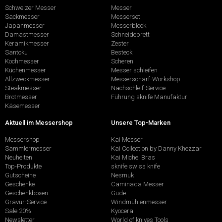
Schweizer Messer
Messer
Sackmesser
Messerset
Japanmesser
Messerblock
Damastmesser
Schneidebrett
Keramikmesser
Zester
Santoku
Besteck
Kochmesser
Scheren
Küchenmesser
Messer schleifen
Allzweckmesser
Messerschärf-Workshop
Steakmesser
Nachschleif-Service
Brotmesser
Führung sknife Manufaktur
Käsemesser
Aktuell im Messershop
Unsere Top-Marken
Messershop
Kai Messer
Sammlermesser
Kai Collection by Danny Khezzar
Neuheiten
Kai Michel Bras
Top-Produkte
sknife swiss knife
Gutscheine
Nesmuk
Geschenke
Caminada Messer
Geschenkboxen
Güde
Gravur-Service
Windmühlenmesser
Sale 20%
Kyocera
Newsletter
World of knives Tools