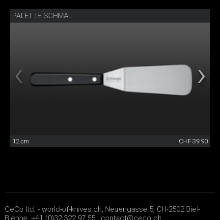
PALETTE SCHMAL
12 cm
CHF 39.90
CeCo ltd. - world-of-knives.ch, Neuengasse 5, CH-2502 Biel-
Bienne, +41 (0)32 322 97 55 |
contact@ceco.ch