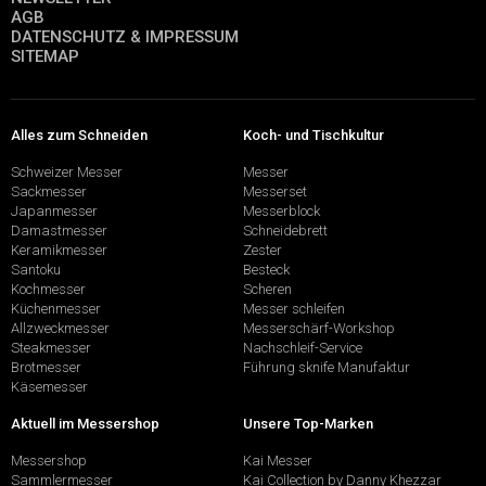
AGB
DATENSCHUTZ & IMPRESSUM
SITEMAP
Alles zum Schneiden
Koch- und Tischkultur
Schweizer Messer
Messer
Sackmesser
Messerset
Japanmesser
Messerblock
Damastmesser
Schneidebrett
Keramikmesser
Zester
Santoku
Besteck
Kochmesser
Scheren
Küchenmesser
Messer schleifen
Allzweckmesser
Messerschärf-Workshop
Steakmesser
Nachschleif-Service
Brotmesser
Führung sknife Manufaktur
Käsemesser
Aktuell im Messershop
Unsere Top-Marken
Messershop
Kai Messer
Sammlermesser
Kai Collection by Danny Khezzar