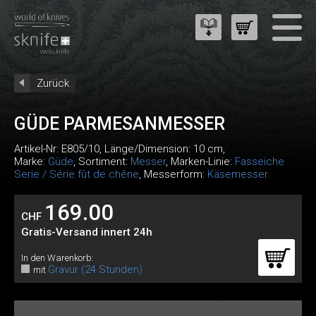
Zurück
GÜDE PARMESANMESSER
Artikel-Nr:
E805/10
, Länge/Dimension: 10 cm,
Marke:
Güde
, Sortiment:
Messer
, Marken-Linie:
Fasseiche
Serie / Série fût de chêne
, Messerform:
Käsemesser
169.00
CHF
Gratis-Versand innert 24h
In den Warenkorb:
Gravur (24 Stunden)
mit