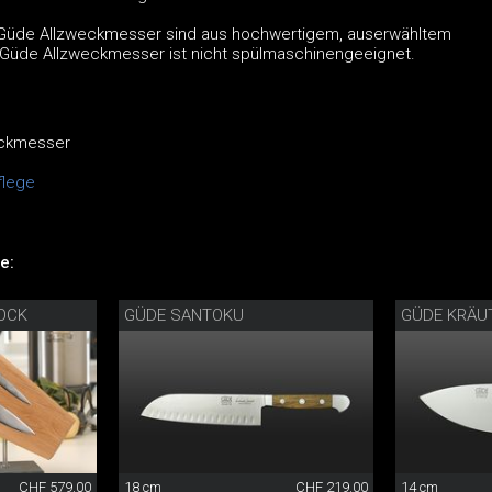
s Güde Allzweckmesser sind aus hochwertigem, auserwähltem
 Güde Allzweckmesser ist nicht spülmaschinengeeignet.
eckmesser
lege
e:
OCK
GÜDE SANTOKU
GÜDE KRÄU
CHF 579.00
18 cm
CHF 219.00
14 cm