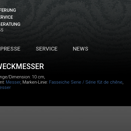
EFERUNG
ERVICE
BERATUNG
55
PRESSE
SERVICE
NEWS
WECKMESSER
änge/Dimension: 10 cm,
nt:
Messer
, Marken-Linie:
Fasseiche Serie / Série fût de chêne
,
esser