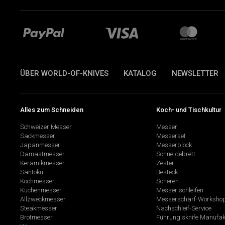
ÜBER WORLD-OF-KNIVES
KATALOG
NEWSLETTER
Alles zum Schneiden
Koch- und Tischkultur
Schweizer Messer
Messer
Sackmesser
Messerset
Japanmesser
Messerblock
Damastmesser
Schneidebrett
Keramikmesser
Zester
Santoku
Besteck
Kochmesser
Scheren
Küchenmesser
Messer schleifen
Allzweckmesser
Messerschärf-Worksho
Steakmesser
Nachschleif-Service
Brotmesser
Führung sknife Manufak