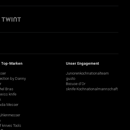
 Top-Marken
Unser Engagement
sser
Juniorenkochnationalteam
lection by Danny
gusto
r
Bocuse d'Or
hel Bras
sknife-Kochnationalmannschaft
swiss knife
k
da Messer
hlenmesser
a
f knives Tools