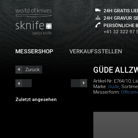
24H GRATIS LI
24H GRAVUR S
PERSÖNLICHE 
+41 32 322 97 
MESSERSHOP
VERKAUFSSTELLEN
GÜDE ALLZ
Zurück
Artikel-Nr:
E764/10
, L
Marke:
Güde
, Sortime
Messerform:
Officem
Zuletzt angesehen