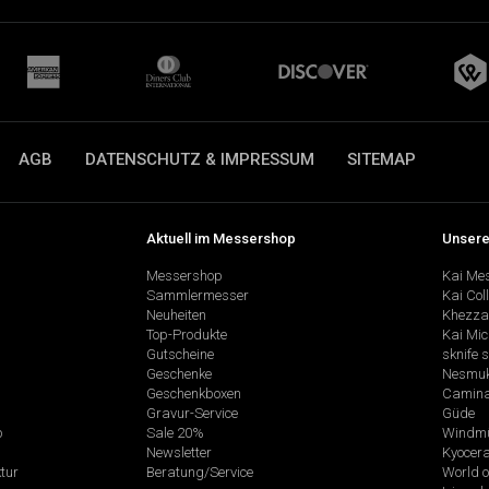
AGB
DATENSCHUTZ & IMPRESSUM
SITEMAP
Aktuell im Messershop
Unsere
Messershop
Kai Me
Sammlermesser
Kai Col
Neuheiten
Khezza
Top-Produkte
Kai Mic
Gutscheine
sknife 
Geschenke
Nesmu
Geschenkboxen
Camina
Gravur-Service
Güde
p
Sale 20%
Windmü
Newsletter
Kyocer
tur
Beratung/Service
World o