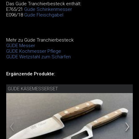
Das Güde Tranchierbesteck enthält:
E765/21
Güde Schinkenmesser
E096/18
Güde Fleischgabel
Mehr zu Güde Tranchierbesteck
GÜDE Messer
GÜDE Kochmesser Pflege
GÜDE Wetzstahl zum Schärfen
Ergänzende Produkte:
GÜDE KÄSEMESSERSET