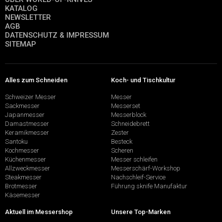
KATALOG
NEWSLETTER
AGB
DATENSCHUTZ & IMPRESSUM
SITEMAP
Alles zum Schneiden
Koch- und Tischkultur
Schweizer Messer
Messer
Sackmesser
Messerset
Japanmesser
Messerblock
Damastmesser
Schneidebrett
Keramikmesser
Zester
Santoku
Besteck
Kochmesser
Scheren
Küchenmesser
Messer schleifen
Allzweckmesser
Messerschärf-Workshop
Steakmesser
Nachschleif-Service
Brotmesser
Führung sknife Manufaktur
Käsemesser
Aktuell im Messershop
Unsere Top-Marken