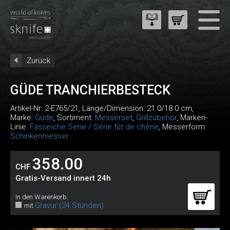
Zurück
GÜDE TRANCHIERBESTECK
Artikel-Nr:
2-E765/21
, Länge/Dimension: 21.0/18.0 cm,
Marke:
Güde
, Sortiment:
Messerset
,
Grillzubehör
, Marken-
Linie:
Fasseiche Serie / Série fût de chêne
, Messerform:
Schinkenmesser
358.00
CHF
Gratis-Versand innert 24h
In den Warenkorb:
Gravur (24 Stunden)
mit