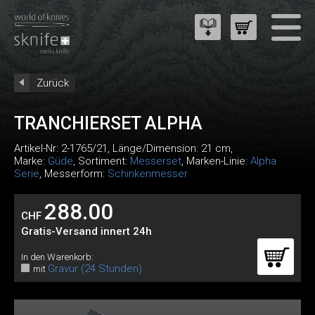
Zurück
TRANCHIERSET ALPHA
Artikel-Nr:
2-1765/21
, Länge/Dimension: 21 cm,
Marke:
Güde
, Sortiment:
Messerset
, Marken-Linie:
Alpha
Serie
, Messerform:
Schinkenmesser
288.00
CHF
Gratis-Versand innert 24h
In den Warenkorb:
Gravur (24 Stunden)
mit