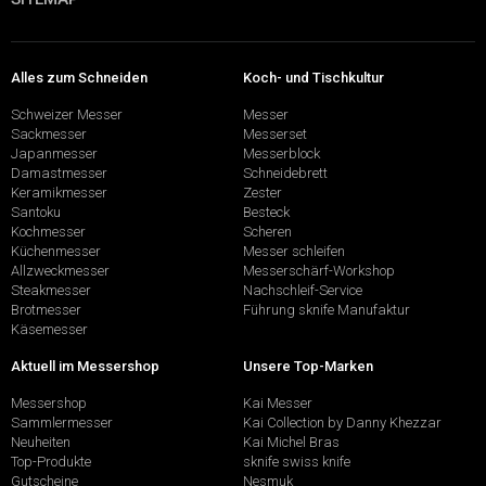
Alles zum Schneiden
Koch- und Tischkultur
Schweizer Messer
Messer
Sackmesser
Messerset
Japanmesser
Messerblock
Damastmesser
Schneidebrett
Keramikmesser
Zester
Santoku
Besteck
Kochmesser
Scheren
Küchenmesser
Messer schleifen
Allzweckmesser
Messerschärf-Workshop
Steakmesser
Nachschleif-Service
Brotmesser
Führung sknife Manufaktur
Käsemesser
Aktuell im Messershop
Unsere Top-Marken
Messershop
Kai Messer
Sammlermesser
Kai Collection by Danny Khezzar
Neuheiten
Kai Michel Bras
Top-Produkte
sknife swiss knife
Gutscheine
Nesmuk