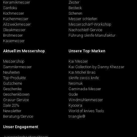
Keramikmesser
Zester
Santoku
Besteck
Kochmesser
Scheren
Küchenmesser
Messer schleifen
Allzweckmesser
Messerschärf-Workshop
Steakmesser
Nachschleif-Service
Brotmesser
Führung sknife Manufaktur
Käsemesser
Aktuell im Messershop
Unsere Top-Marken
Messershop
Kai Messer
Sammlermesser
Kai Collection by Danny Khezzar
Neuheiten
Kai Michel Bras
Top-Produkte
sknife swiss knife
Gutscheine
Nesmuk
Geschenke
Caminada Messer
Geschenkboxen
Güde
Gravur-Service
Windmühlenmesser
Sale 20%
Kyocera
Newsletter
World of knives Tools
Beratung/Service
triangle®
Unser Engagement