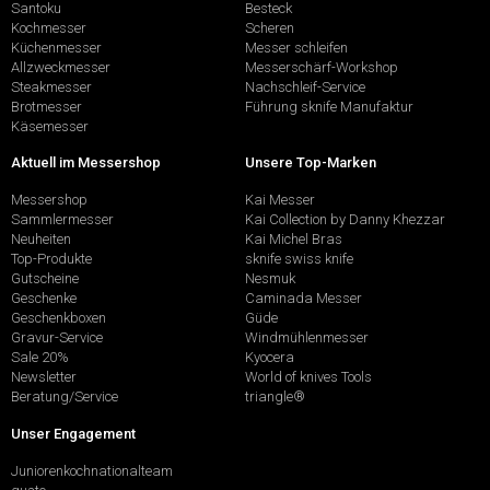
Santoku
Besteck
Kochmesser
Scheren
Küchenmesser
Messer schleifen
Allzweckmesser
Messerschärf-Workshop
Steakmesser
Nachschleif-Service
Brotmesser
Führung sknife Manufaktur
Käsemesser
Aktuell im Messershop
Unsere Top-Marken
Messershop
Kai Messer
Sammlermesser
Kai Collection by Danny Khezzar
Neuheiten
Kai Michel Bras
Top-Produkte
sknife swiss knife
Gutscheine
Nesmuk
Geschenke
Caminada Messer
Geschenkboxen
Güde
Gravur-Service
Windmühlenmesser
Sale 20%
Kyocera
Newsletter
World of knives Tools
Beratung/Service
triangle®
Unser Engagement
Juniorenkochnationalteam