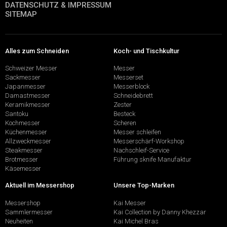
DATENSCHUTZ & IMPRESSUM
SITEMAP
Alles zum Schneiden
Koch- und Tischkultur
Schweizer Messer
Messer
Sackmesser
Messerset
Japanmesser
Messerblock
Damastmesser
Schneidebrett
Keramikmesser
Zester
Santoku
Besteck
Kochmesser
Scheren
Küchenmesser
Messer schleifen
Allzweckmesser
Messerschärf-Workshop
Steakmesser
Nachschleif-Service
Brotmesser
Führung sknife Manufaktur
Käsemesser
Aktuell im Messershop
Unsere Top-Marken
Messershop
Kai Messer
Sammlermesser
Kai Collection by Danny Khezzar
Neuheiten
Kai Michel Bras