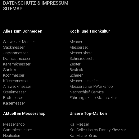
DATENSCHUTZ & IMPRESSUM
SITEMAP
Alles zum Schneiden
Koch- und Tischkultur
Schweizer Messer
Messer
Sackmesser
Messerset
Japanmesser
Messerblock
Damastmesser
Schneidebrett
Keramikmesser
Zester
Santoku
Besteck
Kochmesser
Scheren
Küchenmesser
Messer schleifen
Allzweckmesser
Messerschärf-Workshop
Steakmesser
Nachschleif-Service
Brotmesser
Führung sknife Manufaktur
Käsemesser
Aktuell im Messershop
Unsere Top-Marken
Messershop
Kai Messer
Sammlermesser
Kai Collection by Danny Khezzar
Neuheiten
Kai Michel Bras