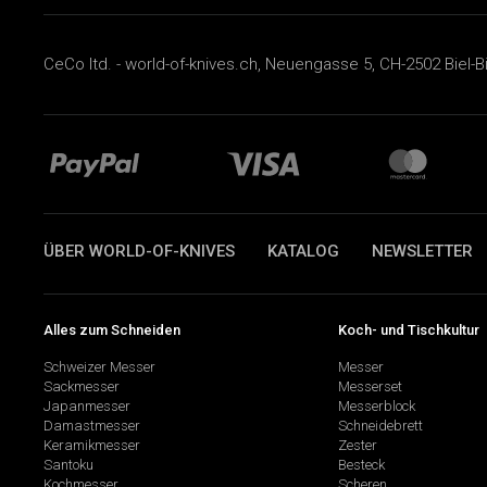
CeCo ltd. - world-of-knives.ch, Neuengasse 5, CH-2502 Biel-B
ÜBER WORLD-OF-KNIVES
KATALOG
NEWSLETTER
Alles zum Schneiden
Koch- und Tischkultur
Schweizer Messer
Messer
Sackmesser
Messerset
Japanmesser
Messerblock
Damastmesser
Schneidebrett
Keramikmesser
Zester
Santoku
Besteck
Kochmesser
Scheren