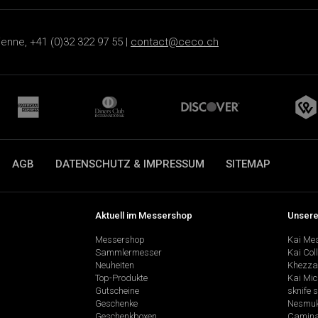
ienne, +41 (0)32 322 97 55 |
contact@ceco.ch
AGB
DATENSCHUTZ & IMPRESSUM
SITEMAP
Aktuell im Messershop
Unsere
Messershop
Kai Me
Sammlermesser
Kai Col
Neuheiten
Khezza
Top-Produkte
Kai Mic
Gutscheine
sknife 
Geschenke
Nesmu
Geschenkboxen
Camina