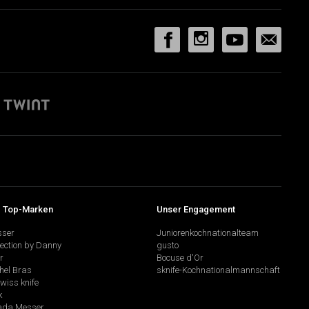
 Top-Marken
Unser Engagement
sser
Juniorenkochnationalteam
lection by Danny
gusto
r
Bocuse d'Or
hel Bras
sknife-Kochnationalmannschaft
swiss knife
k
da Messer