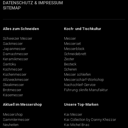
DATENSCHUTZ & IMPRESSUM
SITEMAP
Alles zum Schneiden
Koch- und Tischkultur
Schweizer Messer
Messer
Sackmesser
Messerset
Japanmesser
Messerblock
Damastmesser
Schneidebrett
Keramikmesser
Zester
Santoku
Besteck
Kochmesser
Scheren
Küchenmesser
Messer schleifen
Allzweckmesser
Messerschärf-Workshop
Steakmesser
Nachschleif-Service
Brotmesser
Führung sknife Manufaktur
Käsemesser
Aktuell im Messershop
Unsere Top-Marken
Messershop
Kai Messer
Sammlermesser
Kai Collection by Danny Khezzar
Neuheiten
Kai Michel Bras