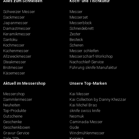
Alles zum Schneiden
Koch- und Tischkultur
Schweizer Messer
Messer
Sackmesser
Messerset
Japanmesser
Messerblock
Damastmesser
Schneidebrett
Keramikmesser
Zester
Santoku
Besteck
Kochmesser
Scheren
Küchenmesser
Messer schleifen
Allzweckmesser
Messerschärf-Workshop
Steakmesser
Nachschleif-Service
Brotmesser
Führung sknife Manufaktur
Käsemesser
Aktuell im Messershop
Unsere Top-Marken
Messershop
Kai Messer
Sammlermesser
Kai Collection by Danny Khezzar
Neuheiten
Kai Michel Bras
Top-Produkte
sknife swiss knife
Gutscheine
Nesmuk
Geschenke
Caminada Messer
Geschenkboxen
Güde
Gravur-Service
Windmühlenmesser
Sale 20%
Kyocera