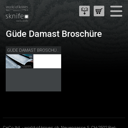
Güde Damast Broschüre
GÜDE DAMAST BROSCHÜRE
CeCo ltd. - world-of-knives.ch, Neuengasse 5, CH-2502 Biel-