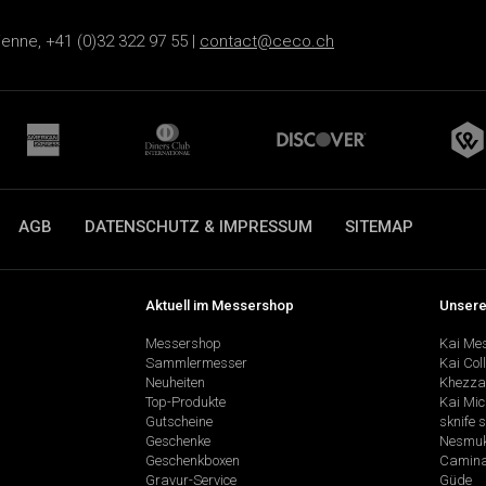
ienne, +41 (0)32 322 97 55 |
contact@ceco.ch
AGB
DATENSCHUTZ & IMPRESSUM
SITEMAP
Aktuell im Messershop
Unsere
Messershop
Kai Me
Sammlermesser
Kai Col
Neuheiten
Khezza
Top-Produkte
Kai Mic
Gutscheine
sknife 
Geschenke
Nesmu
Geschenkboxen
Camina
Gravur-Service
Güde