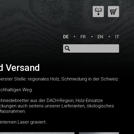
DE
FR
EN
IT
nd Versand
berster Stelle: regionales Holz, Schmiedung in der Schweiz
achhaltigen Weg:
chneidebretter aus der DACH-Region, Holz-Einsätze
ckungen auch seitens unserer Lieferanten, ökologisches
r Massnahmen.
nternen Laser graviert.