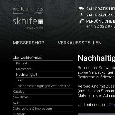
24H GRATIS LI
24H GRAVUR S
PERSÖNLICHE 
+41 32 322 97 
MESSERSHOP
VERKAUFSSTELLEN
Nachhalti
Über world-of-knives
Kontakt
Bei unserer Schwester
Milestones
sowie Verpackungen a
Nachhaltigkeit
Basierend auf diesen
Team
Teilnahmebedingungen Wettbewerbe
Verpackung mit Zusat
(anstelle von Schaum
Katalog
Material in der Admin
Newsletter
AGB
Und mit unserem
24h
Datenschutz & Impressum
Sitemap