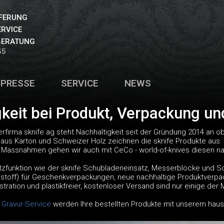
EFERUNG
ERVICE
BERATUNG
55
PRESSE
SERVICE
NEWS
gkeit bei Produkt, Verpackung u
firma sknife ag steht Nachhaltigkeit seit der Gründung 2014 an o
us Karton und Schweizer Holz zeichnen die sknife Produkte aus.
 Massnahmen gehen wir auch mit CeCo - world-of-knives diesen n
zfunktion wie der sknife Schubladeneinsatz, Messerblöcke und S
stoff) für Geschenkverpackungen, neue nachhaltige Produktverpa
istration und plastikfreier, kostenloser Versand sind nur einige de
 Gravur-Service
werden Ihre bestellten Produkte mit unserem hausi