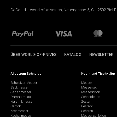
CeCo ltd. - world-of-knives.ch, Neuengasse 5, CH-2502 Biel-B
ÜBER WORLD-OF-KNIVES
KATALOG
NEWSLETTER
Alles zum Schneiden
Koch- und Tischkultur
Schweizer Messer
Messer
Sackmesser
Messerset
Japanmesser
Messerblock
Damastmesser
Schneidebrett
Keramikmesser
Zester
Santoku
Besteck
Kochmesser
Scheren
Küchenmesser
Messer schleifen