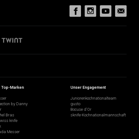
 Top-Marken
Unser Engagement
sser
Juniorenkochnationalteam
lection by Danny
gusto
r
Bocuse d'Or
hel Bras
sknife-Kochnationalmannschaft
swiss knife
k
da Messer