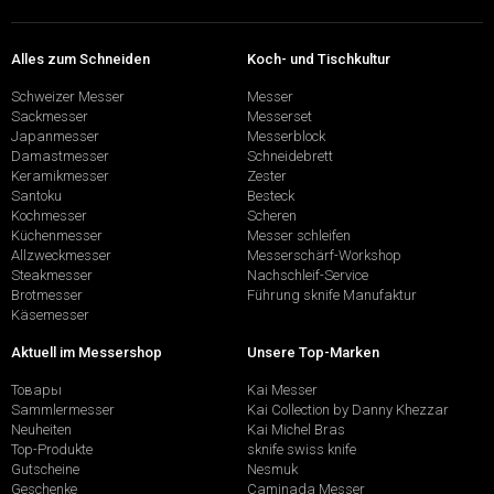
Alles zum Schneiden
Koch- und Tischkultur
Schweizer Messer
Messer
Sackmesser
Messerset
Japanmesser
Messerblock
Damastmesser
Schneidebrett
Keramikmesser
Zester
Santoku
Besteck
Kochmesser
Scheren
Küchenmesser
Messer schleifen
Allzweckmesser
Messerschärf-Workshop
Steakmesser
Nachschleif-Service
Brotmesser
Führung sknife Manufaktur
Käsemesser
Aktuell im Messershop
Unsere Top-Marken
Товары
Kai Messer
Sammlermesser
Kai Collection by Danny Khezzar
Neuheiten
Kai Michel Bras
Top-Produkte
sknife swiss knife
Gutscheine
Nesmuk
Geschenke
Caminada Messer