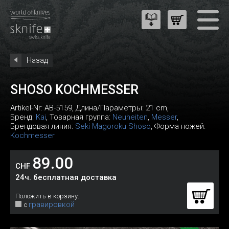
Назад
SHOSO KOCHMESSER
Artikel-Nr:
AB-5159
, Длина/Параметры: 21 cm,
Бренд:
Kai
, Товарная группа:
Neuheiten
,
Messer
,
Брендовая линия:
Seki Magoroku Shoso
, Форма ножей:
Kochmesser
89.00
CHF
24ч. бесплатная доставка
Положить в корзину:
гравировкой
с